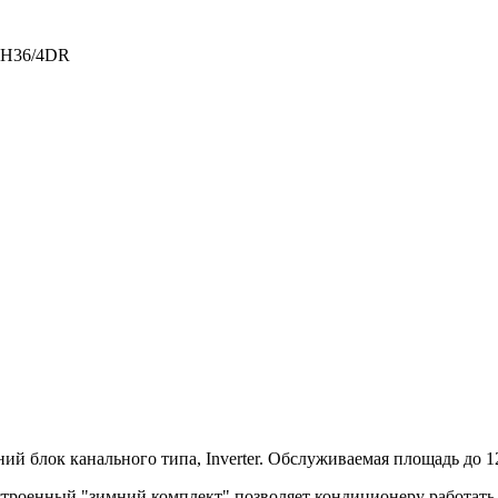
D-H36/4DR
 блок канального типа, Inverter. Обслуживаемая площадь до 120 
строенный "зимний комплект" позволяет кондиционеру работать 