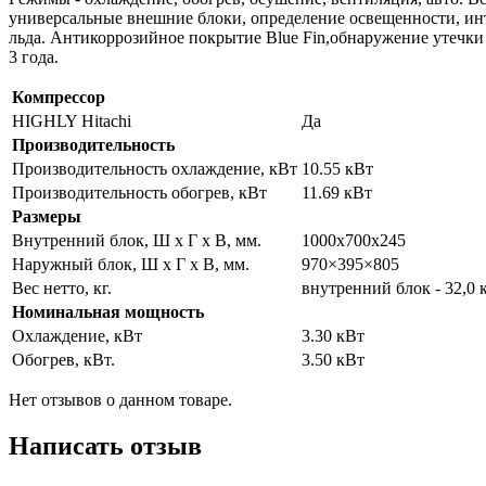
универсальные внешние блоки, определение освещенности, ин
льда. Антикоррозийное покрытие Blue Fin,обнаружение утечки х
3 года.
Компрессор
HIGHLY Hitachi
Да
Производительность
Производительность охлаждение, кВт
10.55 кВт
Производительность обогрев, кВт
11.69 кВт
Размеры
Внутренний блок, Ш х Г х В, мм.
1000х700х245
Наружный блок, Ш х Г х В, мм.
970×395×805
Вес нетто, кг.
внутренний блок - 32,0 к
Номинальная мощность
Охлаждение, кВт
3.30 кВт
Обогрев, кВт.
3.50 кВт
Нет отзывов о данном товаре.
Написать отзыв