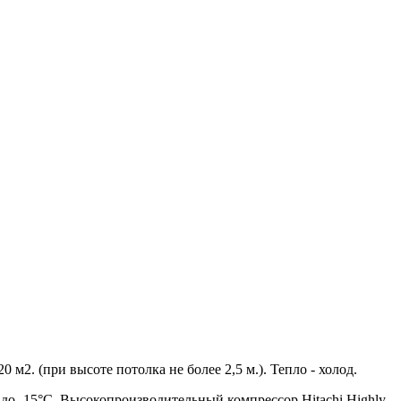
м2. (при высоте потолка не более 2,5 м.). Тепло - холод.
до -15°С. Высокопроизводительный компрессор Hitachi Highly,